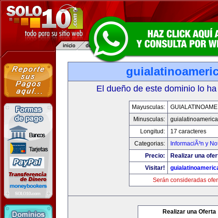
guialatinoameri
El dueño de este dominio lo ha
Mayusculas:
GUIALATINOAME
Minusculas:
guialatinoameric
Longitud:
17 caracteres
Categorias:
InformaciÃ³n y Not
Precio:
Realizar una ofer
Visitar!
guialatinoameri
Serán consideradas ofer
Realizar una Oferta