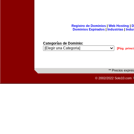
Registro de Dominios
|
Web Hosting
|
D
Dominios Expirados
|
Industrias
|
Indu
Categorías de Dominio:
[Pág. princi
** Precios expre
© 2002/2022 Solo10.com