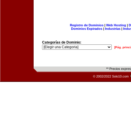
Registro de Dominios
|
Web Hosting
|
D
Dominios Expirados
|
Industrias
|
Indu
Categorías de Dominio:
[Pág. princi
** Precios expre
© 2002/2022 Solo10.com