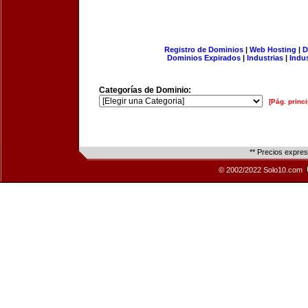
Registro de Dominios
|
Web Hosting
|
D
Dominios Expirados
|
Industrias
|
Indu
Categorías de Dominio:
[Pág. princi
** Precios expre
© 2002/2022 Solo10.com