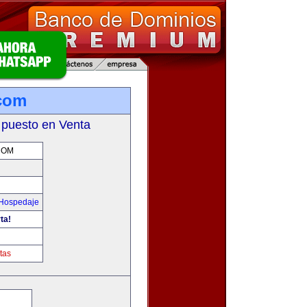
com
 puesto en Venta
COM
 Hospedaje
ta!
m
tas