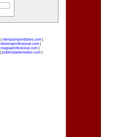
|
ofertasimperdibles.com
|
steleriaprofesional.com
|
|
magiaprofesional.com
|
|
publicidadenvideo.com
|