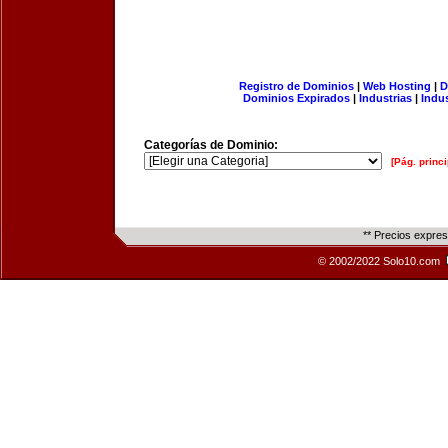
Registro de Dominios
|
Web Hosting
|
D
Dominios Expirados
|
Industrias
|
Indu
Categorías de Dominio:
[Pág. princi
** Precios expre
© 2002/2022 Solo10.com