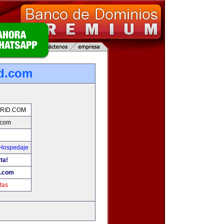
d.com
RID.COM
.com
 Hospedaje
ta!
d.com
tas