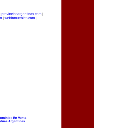
|
provinciasargentinas.com
|
om
|
webinmuebles.com
|
ominios En Venta
strias Argentinas