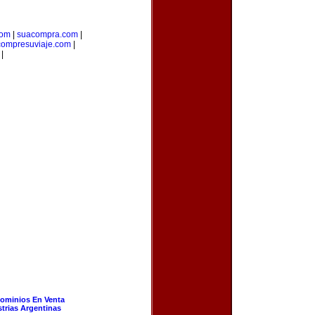
com
|
suacompra.com
|
compresuviaje.com
|
|
ominios En Venta
strias Argentinas