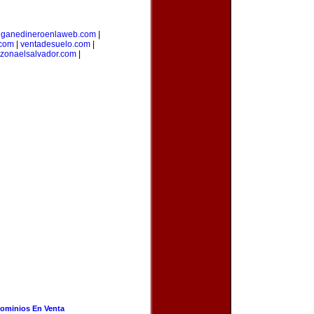
|
ganedineroenlaweb.com
|
.com
|
ventadesuelo.com
|
zonaelsalvador.com
|
ominios En Venta