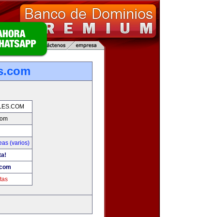
es.com
LES.COM
com
as (varios)
ta!
.com
tas