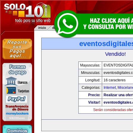
eventosdigital
Vendido!
Mayusculas:
EVENTOSDIGITA
Minusculas:
eventosdigitales.
Longitud:
16 caracteres
Categorias:
Internet
,
Miscelane
Precio:
Realizar una ofer
Visitar!
eventosdigitales
Serán consideradas ofer