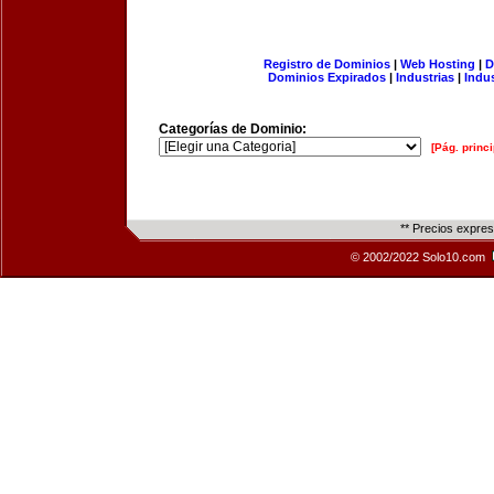
Registro de Dominios
|
Web Hosting
|
D
Dominios Expirados
|
Industrias
|
Indu
Categorías de Dominio:
[Pág. princi
** Precios expre
© 2002/2022 Solo10.com