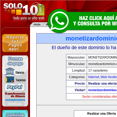
monetizardomin
El dueño de este dominio lo ha
Mayusculas:
MONETIZARDOMIN
Minusculas:
monetizardominios
Longitud:
17 caracteres
Categorias:
Internet
,
Web Hostin
Precio:
Realizar una oferta
Visitar!
monetizardominio
Serán consideradas ofer
Realizar una Oferta