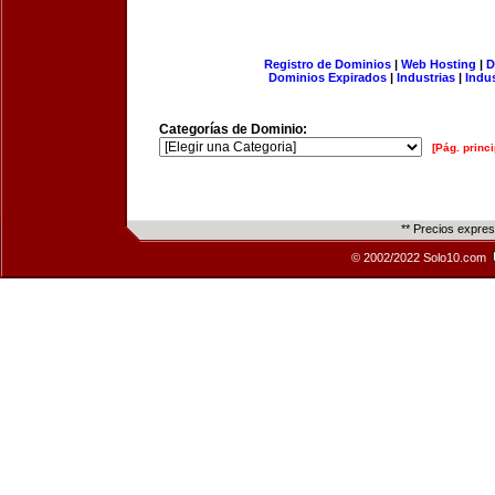
Registro de Dominios
|
Web Hosting
|
D
Dominios Expirados
|
Industrias
|
Indu
Categorías de Dominio:
[Pág. princi
** Precios expre
© 2002/2022 Solo10.com