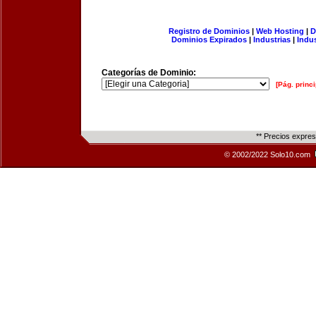
Registro de Dominios
|
Web Hosting
|
D
Dominios Expirados
|
Industrias
|
Indu
Categorías de Dominio:
[Pág. princi
** Precios expre
© 2002/2022 Solo10.com