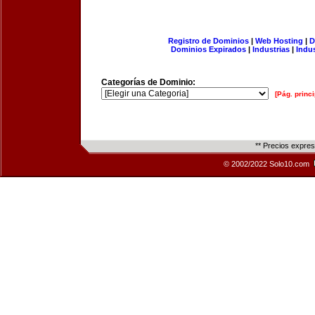
Registro de Dominios
|
Web Hosting
|
D
Dominios Expirados
|
Industrias
|
Indu
Categorías de Dominio:
[Pág. princi
** Precios expre
© 2002/2022 Solo10.com