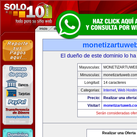
monetizartuwe
El dueño de este dominio lo ha
Mayusculas:
MONETIZARTUWE
Minusculas:
monetizartuweb.co
Longitud:
14 caracteres
Categorias:
Internet
,
Web Hostin
Precio:
Realizar una oferta
Visitar!
monetizartuweb.c
Serán consideradas ofer
Realizar una Oferta