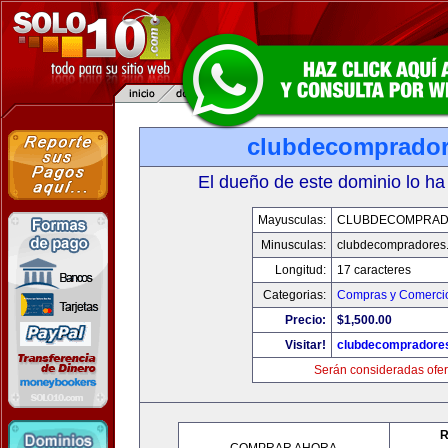
clubdecomprado
El dueño de este dominio lo ha
Mayusculas:
CLUBDECOMPRAD
Minusculas:
clubdecompradores
Longitud:
17 caracteres
Categorias:
Compras y Comercio
Precio:
$1,500.00
Visitar!
clubdecompradore
Serán consideradas ofer
R