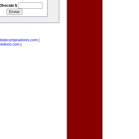
Ofrecido $
ubdecompradores.com
|
elefono.com
|