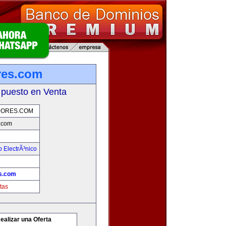
res.com
 puesto en Venta
ORES.COM
.com
 ElectrÃ³nico
s.com
tas
ealizar una Oferta