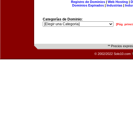
Registro de Dominios
|
Web Hosting
|
D
Dominios Expirados
|
Industrias
|
Indu
Categorías de Dominio:
[Pág. princi
** Precios expre
© 2002/2022 Solo10.com