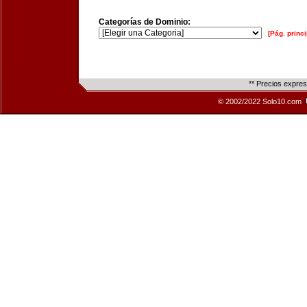
Categorías de Dominio:
[Pág. princi
** Precios expre
© 2002/2022 Solo10.com