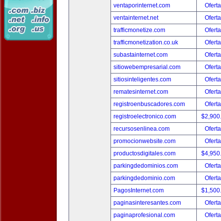
ventaporinternet.com
Oferta
ventainternet.net
Oferta
trafficmonetize.com
Oferta
trafficmonetization.co.uk
Oferta
subastainternet.com
Oferta
sitiowebempresarial.com
Oferta
sitiosinteligentes.com
Oferta
rematesinternet.com
Oferta
registroenbuscadores.com
Oferta
registroelectronico.com
$2,900
recursosenlinea.com
Oferta
promocionwebsite.com
Oferta
productosdigitales.com
$4,950
parkingdedominios.com
Oferta
parkingdedominio.com
Oferta
PagosInternet.com
$1,500
paginasinteresantes.com
Oferta
paginaprofesional.com
Oferta