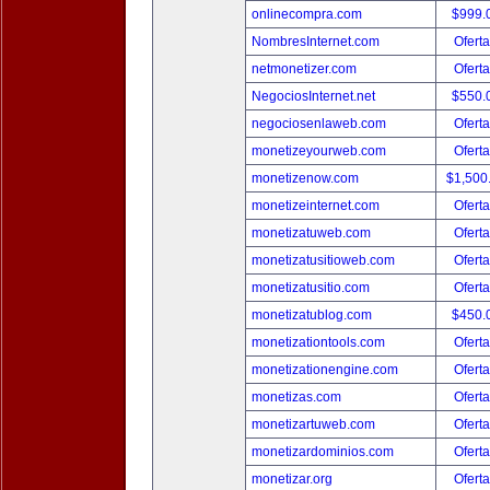
onlinecompra.com
$999.
NombresInternet.com
Oferta
netmonetizer.com
Oferta
NegociosInternet.net
$550.
negociosenlaweb.com
Oferta
monetizeyourweb.com
Oferta
monetizenow.com
$1,500
monetizeinternet.com
Oferta
monetizatuweb.com
Oferta
monetizatusitioweb.com
Oferta
monetizatusitio.com
Oferta
monetizatublog.com
$450.
monetizationtools.com
Oferta
monetizationengine.com
Oferta
monetizas.com
Oferta
monetizartuweb.com
Oferta
monetizardominios.com
Oferta
monetizar.org
Oferta